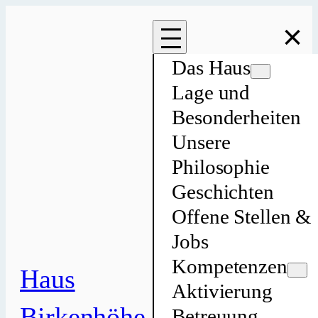
Zum
×
Inhalt
springen
Das Haus
Lage und
Besonderheiten
Unsere
Philosophie
Geschichten
Offene Stellen &
Jobs
Kompetenzen
Haus
Aktivierung
Birkenhöhe
Betreuung