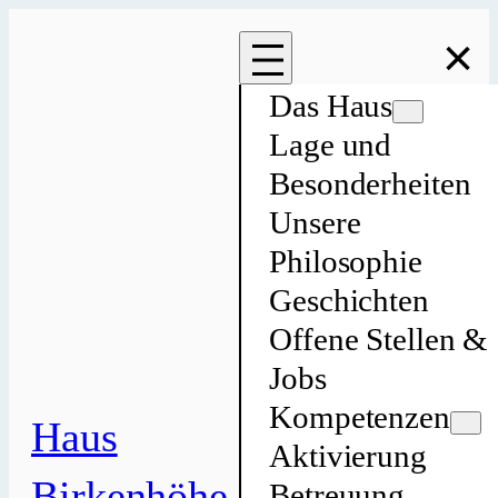
Zum
×
Inhalt
springen
Das Haus
Lage und
Besonderheiten
Unsere
Philosophie
Geschichten
Offene Stellen &
Jobs
Kompetenzen
Haus
Aktivierung
Birkenhöhe
Betreuung